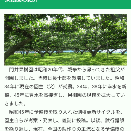
門井果樹園は昭和20年代、戦争から帰ってきた祖父が
開園しました。当時は長十郎を栽培していました。昭和
34年に現在の園主（父）が就農。34年、38年に幸水を新
植、45年に豊水を高接ぎし、果樹園の規模を拡大してい
きました。
昭和45年に予備枝を取り入れた側枝更新サイクルを、
園主自らが考案・発表し、雑誌に投稿。以後、試行錯誤
を繰り返し、現在、全国の梨作りの主流となる予備枝の