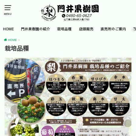
MENU
HOME
門井果樹園の紹介
栽培品種
店頭販売
直売所のご案内
HOME
栽培品種