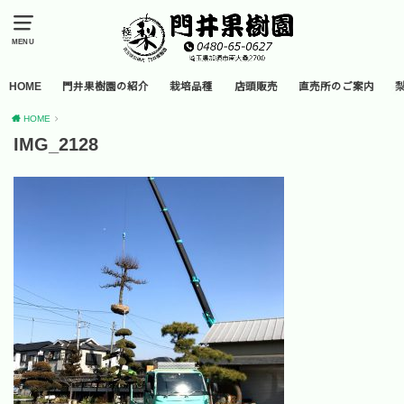
MENU
HOME
門井果樹園の紹介
栽培品種
店頭販売
直売所のご案内
HOME
IMG_2128