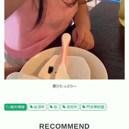
果汁たっぷり～
販売情報
加須市
梨
直売所
門井果樹園
RECOMMEND