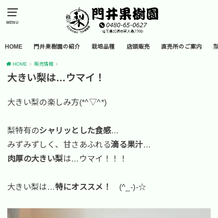
MENU
HOME
門井果樹園の紹介
栽培品種
店頭販売
直売所のご案内
HOME
販売情報
大きい梨は…ウマイ！
大きい梨の楽しみ方(*^▽^*)
梨特有の
シャリッとした食感
…
みずみずしく、甘さあふれる
滴る果汁
…
肉厚の大きい梨
は…ウマイ！！！
大きい梨は…
特にオススメ！
(^_-)-☆