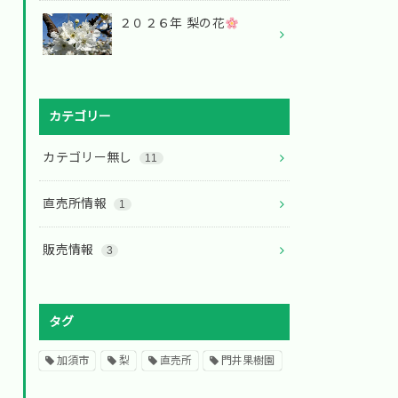
２０２６年 梨の花
カテゴリー
カテゴリー無し
11
直売所情報
1
販売情報
3
タグ
加須市
梨
直売所
門井果樹園