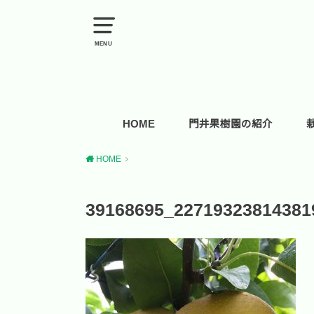
MENU
HOME
門井果樹園の紹介
HOME
39168695_22719323814381