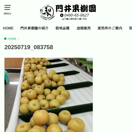
MENU
HOME
門井果樹園の紹介
栽培品種
店頭販売
直売所のご案内
HOME
20250719_083758