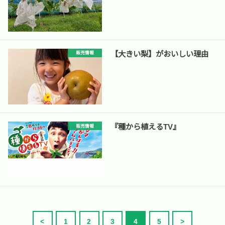
【大きい梨】がおいしい理由
販売情報
『種から植えるTV』
販売情報
<
1
2
3
4
5
>