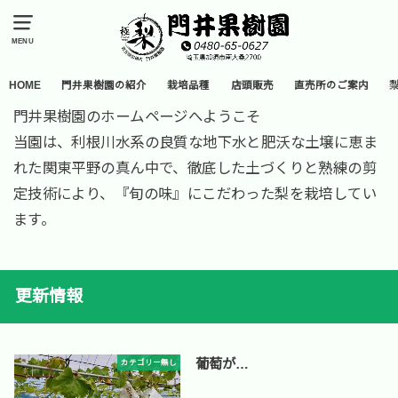
MENU
HOME
門井果樹園の紹介
栽培品種
店頭販売
直売所のご案内
門井果樹園のホームページへようこそ
当園は、利根川水系の良質な地下水と肥沃な土壌に恵ま
れた関東平野の真ん中で、徹底した土づくりと熟練の剪
定技術により、『旬の味』にこだわった梨を栽培してい
ます。
更新情報
葡萄が…
カテゴリー無し