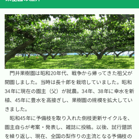
門井果樹園は昭和20年代、戦争から帰ってきた祖父が
開園しました。当時は長十郎を栽培していました。昭和
34年に現在の園主（父）が就農。34年、38年に幸水を新
植、45年に豊水を高接ぎし、果樹園の規模を拡大してい
きました。
昭和45年に予備枝を取り入れた側枝更新サイクルを、
園主自らが考案・発表し、雑誌に投稿。以後、試行錯誤
を繰り返し、現在、全国の梨作りの主流となる予備枝の