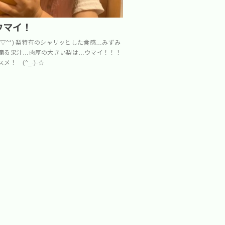
ウマイ！
^▽^*) 梨特有のシャリッとした食感…みずみ
滴る果汁…肉厚の大きい梨は…ウマイ！！！
！ (^_-)-☆