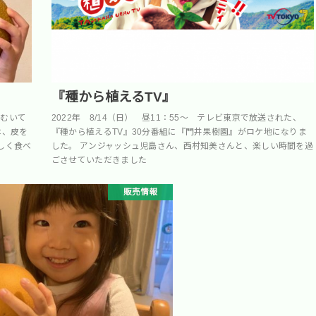
『種から植えるTV』
をむいて
2022年 8/14（日） 昼11：55～ テレビ東京で放送された、
は、皮を
『種から植えるTV』30分番組に『門井果樹園』がロケ地になりま
しく食べ
した。 アンジャッシュ児島さん、西村知美さんと、楽しい時間を過
ごさせていただきました
販売情報